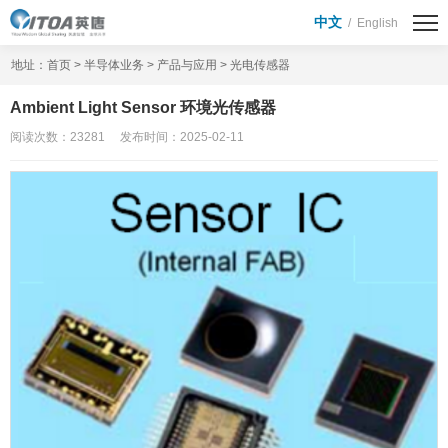
首页
中文
/
English
半导体业务
地址：
首页
>
半导体业务
>
产品与应用
>
光电传感器
产品与应用
晶圆代工解决方案
Ambient Light Sensor 环境光传感器
阅读次数：23281 发布时间：2025-02-11
代理分销业务
功率/模拟器件
Soc / MCU
显示驱动芯片
模块模组
第三代半导体
激光发射器
MEMS传感器
被动器件
存储芯片
投资者关系
公司公告
投关活动
互动问答
券商研报