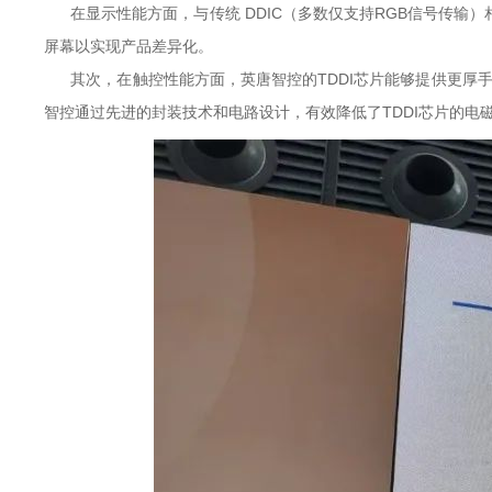
在显示性能方面，与传统 DDIC（多数仅支持RGB信号传输）
屏幕以实现产品差异化。
其次，在触控性能方面，英唐智控的TDDI芯片能够提供更厚手
智控通过先进的封装技术和电路设计，有效降低了TDDI芯片的电