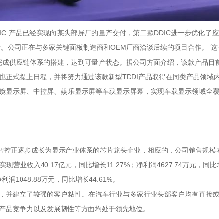
IC 产品已经实现向某头部屏厂的量产交付，第二款DDIC进一步优化了
产。公司正在与多家关键面板制造商和OEM厂商洽谈后续的项目合作。”
成供应链体系的搭建，达到可量产状态。据公司方面介绍，该款产品目前已经
也正式提上日程，并将努力通过该款新型TDDI产品取得在同类产品领域
显示屏、中控屏、娱乐显示屏等车载显示屏幕，实现车载显示领域全覆
控正逐步成长为显示产业体系的芯片龙头企业，相应的，公司销售规模
入40.17亿元，同比增长11.27%；净利润4627.74万元，同比增长1
润1048.88万元，同比增长44.61%。
并建立了较强的客户粘性。在汽车行业与多家行业头部客户均有直接或
产品竞争力以及发展韧性等方面均处于领先地位。