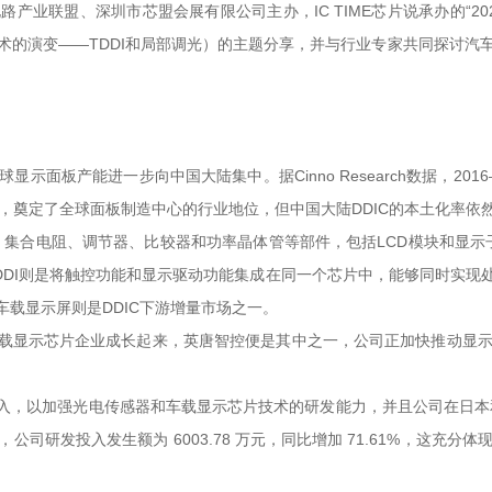
联盟、深圳市芯盟会展有限公司主办，IC TIME芯片说承办的“2024深圳显
l Dimming》（汽车显示技术的演变——TDDI和局部调光）的主题分享，并与行
球显示面板产能进一步向中国大陆集中。据Cinno Research数据，20
奠定了全球面板制造中心的行业地位，但中国大陆DDIC的本土化率依然较
集合电阻、调节器、比较器和功率晶体管等部件，包括LCD模块和显示子
DDI则是将触控功能和显示驱动功能集成在同一个芯片中，能够同时实现
车载显示屏则是DDIC下游增量市场之一。
显示芯片企业成长起来，英唐智控便是其中之一，公司正加快推动显示
以加强光电传感器和车载显示芯片技术的研发能力，并且公司在日本和
，公司研发投入发生额为 6003.78 万元，同比增加 71.61%，这