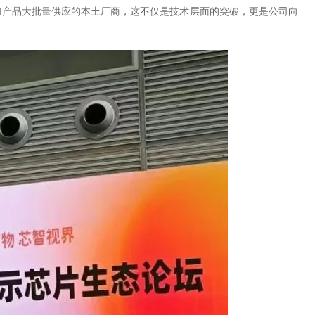
DI产品大批量供应的本土厂商，这不仅是技术层面的突破，更是公司向